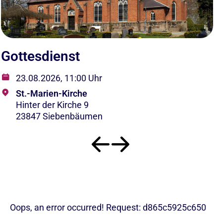
Gottesdienst
G
23.08.2026, 11:00 Uhr
St.-Marien-Kirche
Hinter der Kirche 9
23847 Siebenbäumen
Oops, an error occurred! Request: d865c5925c650