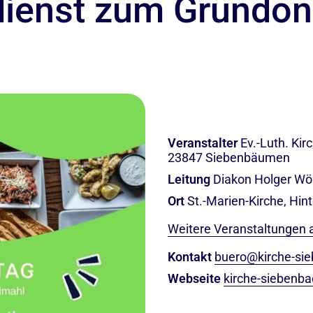
dienst zum Gründon
Veranstalter
Ev.-Luth. Ki
23847 Siebenbäumen
Leitung
Diakon Holger Wöl
Ort
St.-Marien-Kirche, Hi
Weitere Veranstaltungen 
Kontakt
buero@kirche-si
Webseite
kirche-siebenb